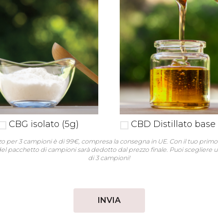
CBG isolato (5g)
CBD Distillato base 
zzo per 3 campioni è di 99€, compresa la consegna in UE. Con il tuo primo
del pacchetto di campioni sarà dedotto dal prezzo finale. Puoi scegliere
di 3 campioni!
INVIA