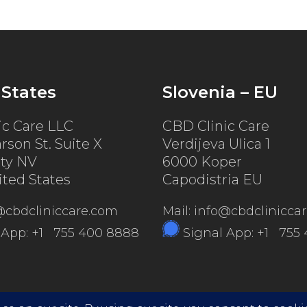
 States
Slovenia – EU
ic Care LLC
CBD Clinic Care
rson St. Suite X
Verdijeva Ulica 1
ity NV
6000 Koper
ited States
Capodistria EU
o@cbdcliniccare.com
Mail: info@cbdclinicca
 App: +1 755 400 8888
Signal App: +1 755