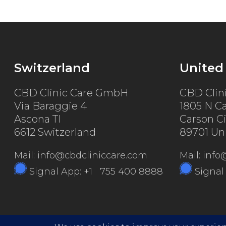
Switzerland
United
CBD Clinic Care GmbH
CBD Clin
Via Baraggie 4
1805 N Ca
Ascona TI
Carson C
6612 Switzerland
89701 Un
Mail: info@cbdcliniccare.com
Mail: inf
Signal App: +1 755 400 8888
Signal