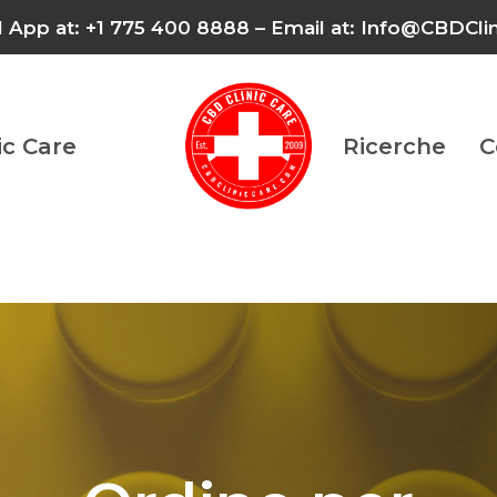
l App at: +1 775 400 8888 – Email at: Info@CBDCl
ic Care
Ricerche
C