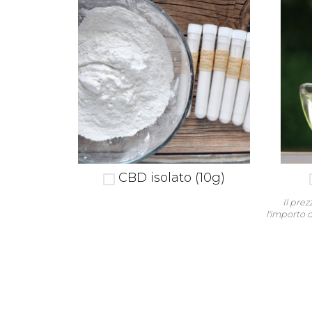
CBD isolato (10g)
Il pre
l'importo 