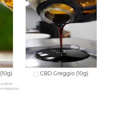
(10g)
CBD Greggio (10g)
 ordine
 un massimo