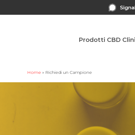
Skip
Signa
to
main
content
Prodotti CBD Clin
Home
»
Richiedi un Campione