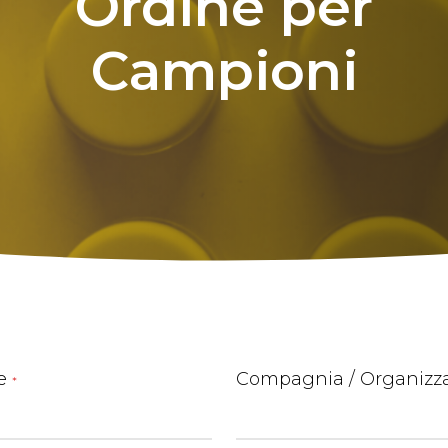
Ordine
per
Campioni
e
Compagnia / Organizz
*