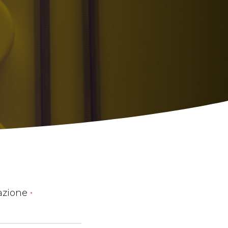
azione
*