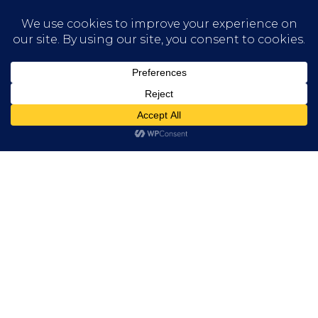
Non categorizzato
Research
CBD nello sport: guida ai
vantaggi per atleti
professionisti e amatoriali