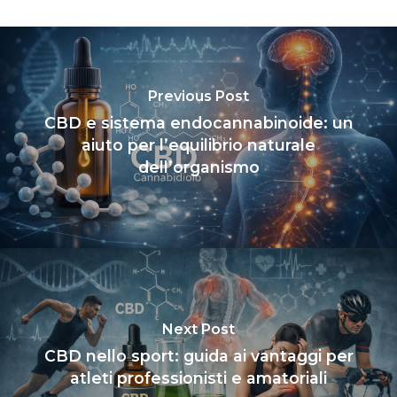
Previous Post
CBD e sistema endocannabinoide: un
aiuto per l’equilibrio naturale
dell’organismo
Next Post
CBD nello sport: guida ai vantaggi per
atleti professionisti e amatoriali